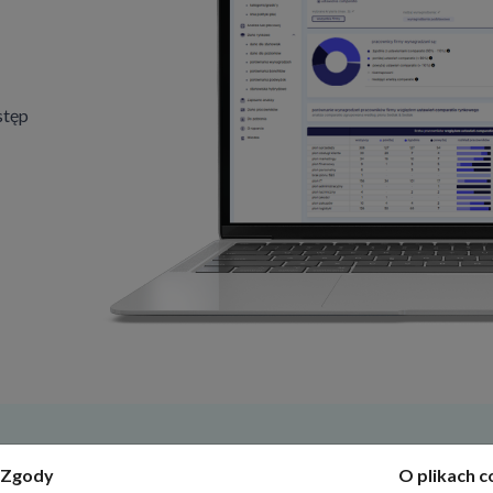
stęp
Zgody
O plikach c