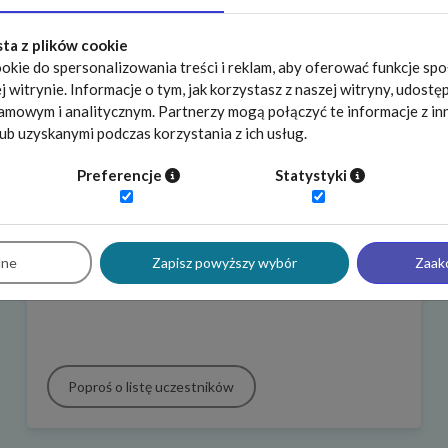
Co znajdziesz w raporcie płacowym?
sta z plików cookie
okie do spersonalizowania treści i reklam, aby oferować funkcje sp
wynagrodzenia w firmach różnej wielkości, z
j witrynie. Informacje o tym, jak korzystasz z naszej witryny, udos
różnych branż, regionów, itp.
amowym i analitycznym. Partnerzy mogą połączyć te informacje z in
wysokość zrealizowanych podwyżek
ub uzyskanymi podczas korzystania z ich usług.
wysokość planowanych podwyżek
Preferencje
Statystyki
benefity oferowane na stanowiskach
informacje o praktykach wynagradzania
dne
Zapisz powyższy wybór
Zaak
Poproś o listę uczestników