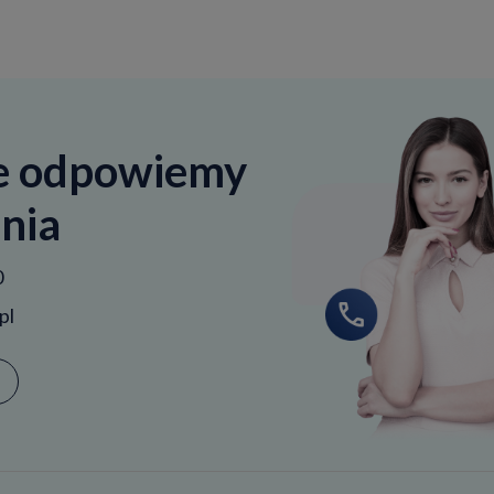
e odpowiemy
nia
0
pl