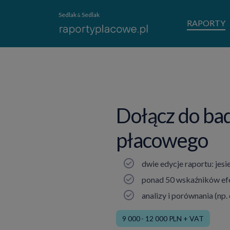
Sedlak
Sedlak
&
RAPORTY
Dołącz do ba
płacowego
dwie edycje raportu: jes
ponad 50 wskaźników e
analizy i porównania (np
9 000 - 12 000 PLN + VAT