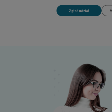
Zgłoś udział
W