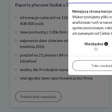
Raporty płacowe Sedlak
Sedlak
&
Niniejsza strona korzy
Wykorzystujemy pliki co
informacje o płacach na 1264 stanowiskach od
analizować ruch w nasze
408 400 osób
społecznościowym, rekl
dane pochodzą z 1306 firm z całej Polski
otrzymanymi od Ciebie l
najnowsze dane zbierane od stycznia do końca
Niezbędne
kwietnia 2026
podział na 21 pionów i 84 rodziny stanowisk
(działów)
Tylko niezbę
analizy dla 9 rodzajów wynagrodzeń
wiarygodne dane raportowane przez firmy
Pobierz listę stanowisk