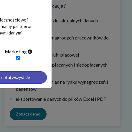
Na co pozwala aplikacja?
ołecznościowe i
dostęp do najbardziej aktualnych danych
tępniamy partnerom
rynkowych
nymi danymi
porównywanie wynagrodzeń pracowników do
rynku
Marketing
bezpłatna analiza luki płacowej
identyfikację przepłacanych i niedopłacanych
stanowisk
ceptuj wszystkie
monitorowanie zmian na rynku wynagrodzeń i
benefitów
eksportowanie danych do plików Excel i PDF
Zobacz demo