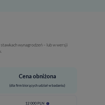
 stawkach wynagrodzeń – lub w wersji
.
Cena obniżona
(dla firm biorących udział w badaniu)
12 000 PLN