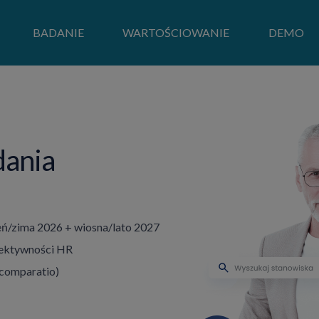
BADANIE
WARTOŚCIOWANIE
DEMO
dania
ień/zima 2026 + wiosna/lato 2027
fektywności HR
. comparatio)